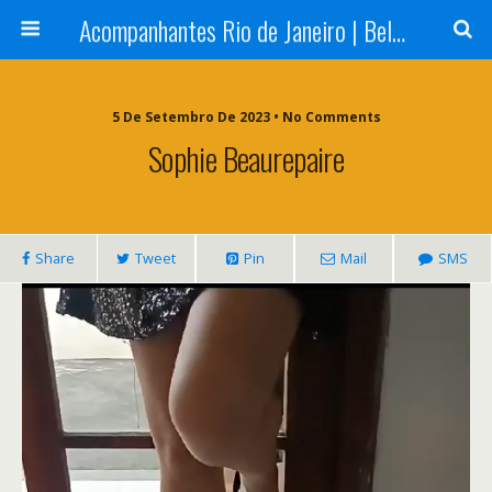
Acompanhantes Rio de Janeiro | Belas e Cia
5 De Setembro De 2023 • No Comments
Sophie Beaurepaire
Share
Tweet
Pin
Mail
SMS
Tocador
de
vídeo