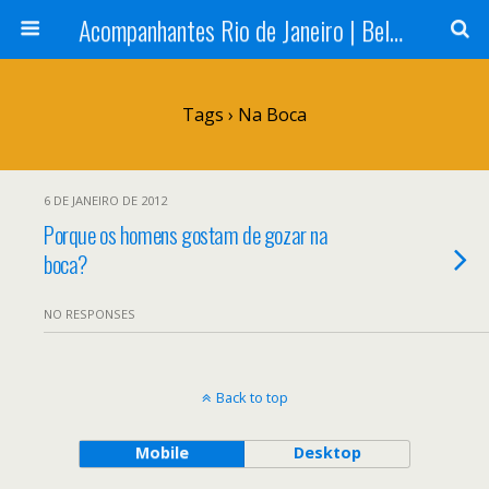
Acompanhantes Rio de Janeiro | Belas e Cia
Tags › Na Boca
6 DE JANEIRO DE 2012
Porque os homens gostam de gozar na
boca?
NO RESPONSES
Back to top
Mobile
Desktop